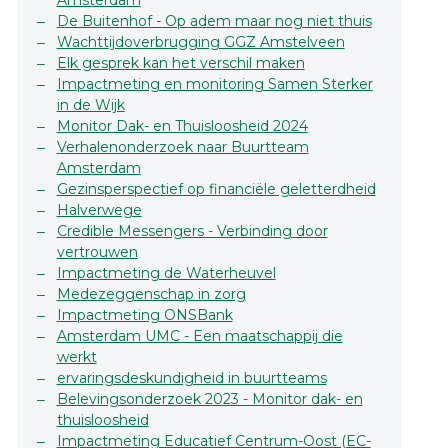
Amsterdam
De Buitenhof - Op adem maar nog niet thuis
Wachttijdoverbrugging GGZ Amstelveen
Elk gesprek kan het verschil maken
Impactmeting en monitoring Samen Sterker
in de Wijk
Monitor Dak- en Thuisloosheid 2024
Verhalenonderzoek naar Buurtteam
Amsterdam
Gezinsperspectief op financiële geletterdheid
Halverwege
Credible Messengers - Verbinding door
vertrouwen
Impactmeting de Waterheuvel
Medezeggenschap in zorg
Impactmeting ONSBank
Amsterdam UMC - Een maatschappij die
werkt
ervaringsdeskundigheid in buurtteams
Belevingsonderzoek 2023 - Monitor dak- en
thuisloosheid
Impactmeting Educatief Centrum-Oost (EC-