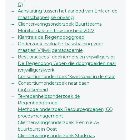
O)
Aansluiting tussen het aanbod van Enik en de
maatschappelijke opvang
Clientervaringsonderzoek Buurtteams
Monitor dak- en thuisloosheid 2022
Klantreis de Regenbooggroep
Onderzoek evaluatie 'basistraining voor
maatjes' Vrijwilligersacademie
Best practices': deelnemers en vrijwilligers bij
De Regenboog Groep die doorgroeiden naar
(vrijwilligers)werk
Consortiumonderzoek 'Kwetsbaar in de stad'
Consortiumonderzoek naar baan
(on)zekerheid
Tevredenheidsonderzoek de
Regenbooggroep
Methode onderzoek Resourcegroepen; CQ
procesmanagement
Clientervaringsonderzoek: Een nieuw
buurtpunt in Oost
Clientervaringsonderzoek Stadspas