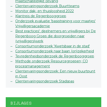
maatschappelijke opvang
Clientervaringsonderzoek Buurtteams
Monitor dak- en thuisloosheid 2022
Klantreis de Regenbooggroep
Onderzoek evaluatie 'basistraining voor maatjes'
Vrijwilligersacademie
Best practices': deelnemers en vrijwilligers bij De
Regenboog Groep die doorgroeiden naar
(vrijwilligers)werk
Consortiumonderzoek 'Kwetsbaar in de stad'
Consortiumonderzoek naar baan (on)zekerheid
Tevredenheidsonderzoek de Regenbooggroep
Methode onderzoek Resourcegroepen; CQ
procesmanagement
Clientervaringsonderzoek: Een nieuw buurtpunt
in Oost
Clientervaringsonderzoek Stadspas
BIJLAGES