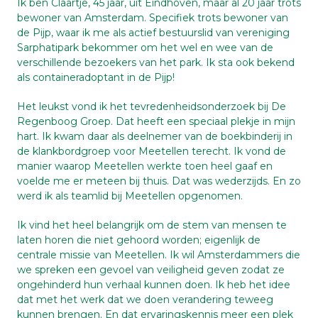
Ik ben Claartje, 45 jaar, uit Eindhoven, maar al 20 jaar trots
bewoner van Amsterdam. Specifiek trots bewoner van
de Pijp, waar ik me als actief bestuurslid van vereniging
Sarphatipark bekommer om het wel en wee van de
verschillende bezoekers van het park. Ik sta ook bekend
als containeradoptant in de Pijp!
Het leukst vond ik het tevredenheidsonderzoek bij De
Regenboog Groep. Dat heeft een speciaal plekje in mijn
hart. Ik kwam daar als deelnemer van de boekbinderij in
de klankbordgroep voor Meetellen terecht. Ik vond de
manier waarop Meetellen werkte toen heel gaaf en
voelde me er meteen bij thuis. Dat was wederzijds. En zo
werd ik als teamlid bij Meetellen opgenomen.
Ik vind het heel belangrijk om de stem van mensen te
laten horen die niet gehoord worden; eigenlijk de
centrale missie van Meetellen. Ik wil Amsterdammers die
we spreken een gevoel van veiligheid geven zodat ze
ongehinderd hun verhaal kunnen doen. Ik heb het idee
dat met het werk dat we doen verandering teweeg
kunnen brengen. En dat ervaringskennis meer een plek