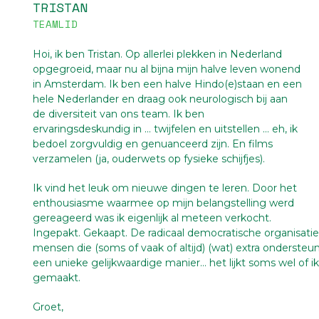
TRISTAN
TEAMLID
Hoi, ik ben Tristan. Op allerlei plekken in Nederland
opgegroeid, maar nu al bijna mijn halve leven wonend
in Amsterdam. Ik ben een halve Hindo(e)staan en een
hele Nederlander en draag ook neurologisch bij aan
de diversiteit van ons team. Ik ben
ervaringsdeskundig in … twijfelen en uitstellen … eh, ik
bedoel zorgvuldig en genuanceerd zijn. En films
verzamelen (ja, ouderwets op fysieke schijfjes).
Ik vind het leuk om nieuwe dingen te leren. Door het
enthousiasme waarmee op mijn belangstelling werd
gereageerd was ik eigenlijk al meteen verkocht.
Ingepakt. Gekaapt. De radicaal democratische organisa
mensen die (soms of vaak of altijd) (wat) extra ondersteu
een unieke gelijkwaardige manier… het lijkt soms wel of ik
gemaakt.
Groet,