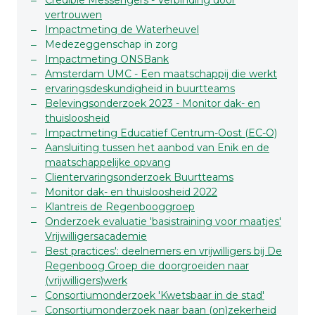
Credible Messengers - Verbinding door
vertrouwen
Impactmeting de Waterheuvel
Medezeggenschap in zorg
Impactmeting ONSBank
Amsterdam UMC - Een maatschappij die werkt
ervaringsdeskundigheid in buurtteams
Belevingsonderzoek 2023 - Monitor dak- en
thuisloosheid
Impactmeting Educatief Centrum-Oost (EC-O)
Aansluiting tussen het aanbod van Enik en de
maatschappelijke opvang
Clientervaringsonderzoek Buurtteams
Monitor dak- en thuisloosheid 2022
Klantreis de Regenbooggroep
Onderzoek evaluatie 'basistraining voor maatjes'
Vrijwilligersacademie
Best practices': deelnemers en vrijwilligers bij De
Regenboog Groep die doorgroeiden naar
(vrijwilligers)werk
Consortiumonderzoek 'Kwetsbaar in de stad'
Consortiumonderzoek naar baan (on)zekerheid